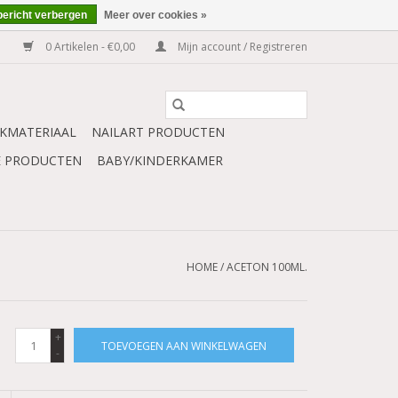
bericht verbergen
Meer over cookies »
0 Artikelen - €0,00
Mijn account / Registreren
KMATERIAAL
NAILART PRODUCTEN
E PRODUCTEN
BABY/KINDERKAMER
HOME
/
ACETON 100ML.
+
TOEVOEGEN AAN WINKELWAGEN
-