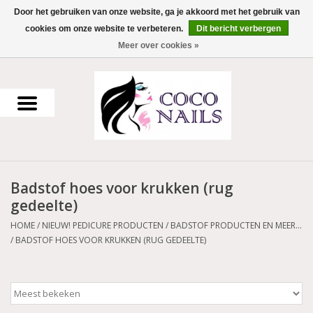
Door het gebruiken van onze website, ga je akkoord met het gebruik van
cookies om onze website te verbeteren.
Dit bericht verbergen
0 Artikelen - €0,00
Meer over cookies »
Home
Uv Gel
Gellak
Badstof hoes voor krukken (rug
Acrylpoeder
gedeelte)
Voorbereiding en finish
HOME
/
NIEUW! PEDICURE PRODUCTEN
/
BADSTOF PRODUCTEN EN MEER...
/
BADSTOF HOES VOOR KRUKKEN (RUG GEDEELTE)
Werkmateriaal
NailArt Producten