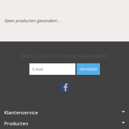
Aluminium koffer/Trolley
Geen producten gevonden!...
Apparatuur
Meubilair
Meld je aan voor onze nieuwsbrief:
NIEUW! Pedicure producten
ABONNEER
Baby/Kinderkamer
Sanita Klompen
Klantenservice
Producten