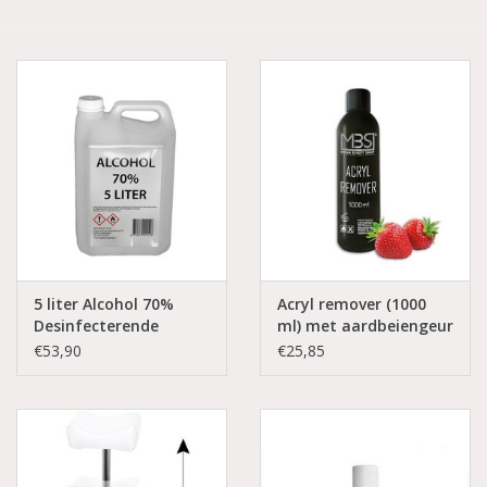
Aluminium koffer/Trolley
Apparatuur
Meubilair
NIEUW! Pedicure producten
Baby/Kinderkamer
5 liter Alcohol 70%
Acryl remover (1000
Desinfecterende
ml) met aardbeiengeur
Vloeistof
Sanita Klompen
€53,90
€25,85