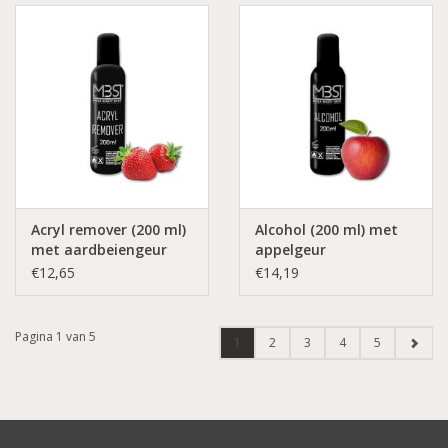
Acryl remover (200 ml)
Alcohol (200 ml) met
met aardbeiengeur
appelgeur
€12,65
€14,19
Pagina 1 van 5
1
2
3
4
5