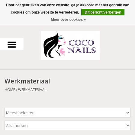
Door het gebruiken van onze website, ga je akkoord met het gebruik van
cookies om onze website te verbeteren.
Dit bericht verbergen
0 Artikelen - €0,00
Meer over cookies »
Home
Uv Gel
Gellak
Werkmateriaal
Acrylpoeder
HOME
/
WERKMATERIAAL
Voorbereiding en finish
Werkmateriaal
NailArt Producten