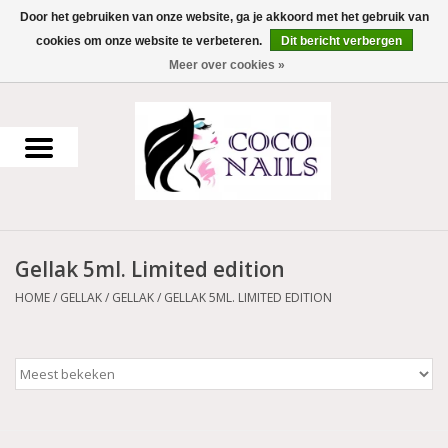
Door het gebruiken van onze website, ga je akkoord met het gebruik van
cookies om onze website te verbeteren.
Dit bericht verbergen
0 Artikelen - €0,00
Meer over cookies »
Home
Uv Gel
Gellak
Gellak 5ml. Limited edition
Acrylpoeder
HOME
/
GELLAK
/
GELLAK
/
GELLAK 5ML. LIMITED EDITION
Voorbereiding en finish
Werkmateriaal
NailArt Producten