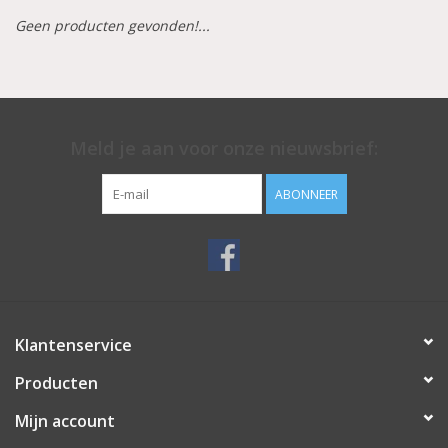
Geen producten gevonden!...
Aluminium koffer/Trolley
Apparatuur
Meld je aan voor onze nieuwsbrief:
Meubilair
ABONNEER
NIEUW! Pedicure producten
Baby/Kinderkamer
Sanita Klompen
Klantenservice
Producten
Mijn account