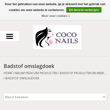
Door het gebruiken van onze website, ga je akkoord met het gebruik van
cookies om onze website te verbeteren.
Dit bericht verbergen
0 Artikelen - €0,00
Meer over cookies »
Home
Uv Gel
Gellak
Badstof omslagdoek
Acrylpoeder
HOME
/
NIEUW! PEDICURE PRODUCTEN
/
BADSTOF PRODUCTEN EN MEER...
/
BADSTOF OMSLAGDOEK
Voorbereiding en finish
Werkmateriaal
NailArt Producten