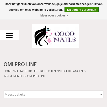
Door het gebruiken van onze website, ga je akkoord met het gebruik van
cookies om onze website te verbeteren.
Dit bericht verbergen
0 Artikelen - €0,00
Meer over cookies »
Home
Uv Gel
Gellak
OMI PRO LINE
Acrylpoeder
HOME
/
NIEUW! PEDICURE PRODUCTEN
/
PEDICURETANGEN &
INSTRUMENTEN
/
OMI PRO LINE
Voorbereiding en finish
Werkmateriaal
NailArt Producten