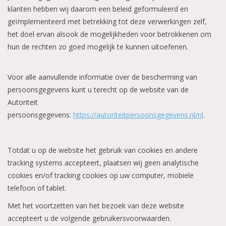
klanten hebben wij daarom een beleid geformuleerd en
Aluminium koffer/Trolley
geïmplementeerd met betrekking tot deze verwerkingen zelf,
het doel ervan alsook de mogelijkheden voor betrokkenen om
hun de rechten zo goed mogelijk te kunnen uitoefenen.
Apparatuur
Voor alle aanvullende informatie over de bescherming van
Meubilair
persoonsgegevens kunt u terecht op de website van de
Autoriteit
NIEUW! Pedicure producten
persoonsgegevens:
https://autoriteitpersoonsgegevens.nl/nl
.
Baby/Kinderkamer
Totdat u op de website het gebruik van cookies en andere
Sanita Klompen
tracking systems accepteert, plaatsen wij geen analytische
cookies en/of tracking cookies op uw computer, mobiele
telefoon of tablet.
Met het voortzetten van het bezoek van deze website
accepteert u de volgende gebruikersvoorwaarden.