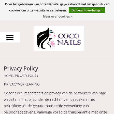
Door het gebruiken van onze website, ga je akkoord met het gebruik van
cookies om onze website te verbeteren.
Dit bericht verbergen
0 Artikelen - €0,00
Meer over cookies »
Home
Uv Gel
Gellak
Privacy Policy
Acrylpoeder
HOME
/
PRIVACY POLICY
Voorbereiding en finish
PRIVACYVERKLARING
Coconails.nl respecteert de privacy van de bezoekers van haar
Werkmateriaal
website, in het bijzonder de rechten van bezoekers met
betrekking tot de geautomatiseerde verwerking van
NailArt Producten
persoonsgegevens. Vanwege volledige transparantie met onze