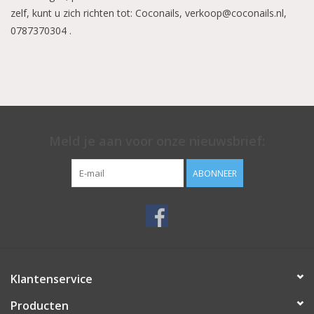
zelf, kunt u zich richten tot: Coconails,
verkoop@coconails.nl
,
0787370304
.
Meld je aan voor onze nieuwsbrief:
ABONNEER
Klantenservice
Producten