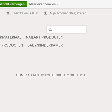
bericht verbergen
Meer over cookies »
0 Artikelen - €0,00
Mijn account / Registreren
KMATERIAAL
NAILART PRODUCTEN
E PRODUCTEN
BABY/KINDERKAMER
HOME
/
ALUMINIUM KOFFER/TROLLEY
/
KOFFER 3D