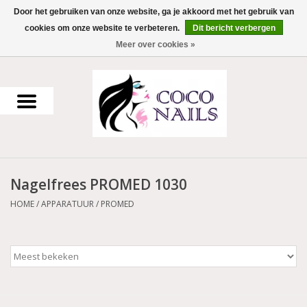
Door het gebruiken van onze website, ga je akkoord met het gebruik van
cookies om onze website te verbeteren.
Dit bericht verbergen
0 Artikelen - €0,00
Meer over cookies »
Home
Uv Gel
Gellak
Nagelfrees PROMED 1030
Acrylpoeder
HOME
/
APPARATUUR
/
PROMED
Voorbereiding en finish
Werkmateriaal
NailArt Producten