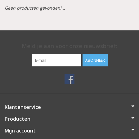
Geen producten gevonden!...
Aluminium koffer/Trolley
Apparatuur
Meld je aan voor onze nieuwsbrief:
Meubilair
ABONNEER
NIEUW! Pedicure producten
Baby/Kinderkamer
Sanita Klompen
Klantenservice
Producten
Mijn account