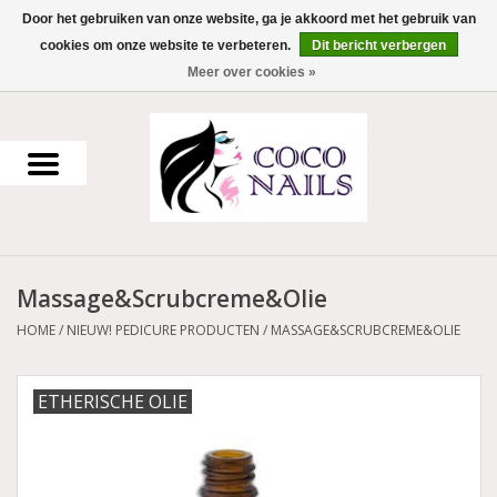
Door het gebruiken van onze website, ga je akkoord met het gebruik van
cookies om onze website te verbeteren.
Dit bericht verbergen
0 Artikelen - €0,00
Meer over cookies »
Home
Uv Gel
Gellak
Massage&Scrubcreme&Olie
Acrylpoeder
HOME
/
NIEUW! PEDICURE PRODUCTEN
/
MASSAGE&SCRUBCREME&OLIE
Voorbereiding en finish
ETHERISCHE OLIE
Werkmateriaal
NailArt Producten