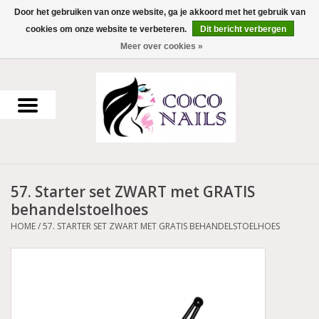
Door het gebruiken van onze website, ga je akkoord met het gebruik van
cookies om onze website te verbeteren.
Dit bericht verbergen
0 Artikelen - €0,00
Meer over cookies »
Home
Uv Gel
Gellak
57. Starter set ZWART met GRATIS
Acrylpoeder
behandelstoelhoes
HOME
/
57. STARTER SET ZWART MET GRATIS BEHANDELSTOELHOES
Voorbereiding en finish
Werkmateriaal
NailArt Producten