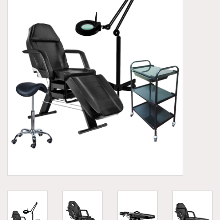
Aluminium koffer/Trolley
Apparatuur
Meubilair
NIEUW! Pedicure producten
Baby/Kinderkamer
Sanita Klompen