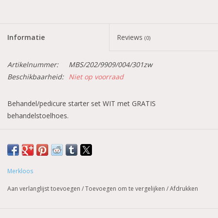
Informatie
Reviews
(0)
Artikelnummer:
MBS/202/9909/004/301zw
Beschikbaarheid:
Niet op voorraad
Behandel/pedicure starter set WIT met GRATIS
behandelstoelhoes.
Met deze starters set, die bestaat uit 5 producten, heeft u de
juiste producten om professioneel te werk te gaan. Onze
producten zijn ook verkrijgbaar in andere kleuren.
Merkloos
Aan verlanglijst toevoegen
/
Toevoegen om te vergelijken
/
Afdrukken