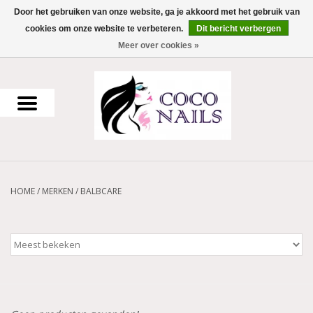
Door het gebruiken van onze website, ga je akkoord met het gebruik van
cookies om onze website te verbeteren.
Dit bericht verbergen
0 Artikelen - €0,00
Meer over cookies »
Home
Uv Gel
Gellak
Acrylpoeder
HOME
/
MERKEN
/
BALBCARE
Voorbereiding en finish
Werkmateriaal
NailArt Producten