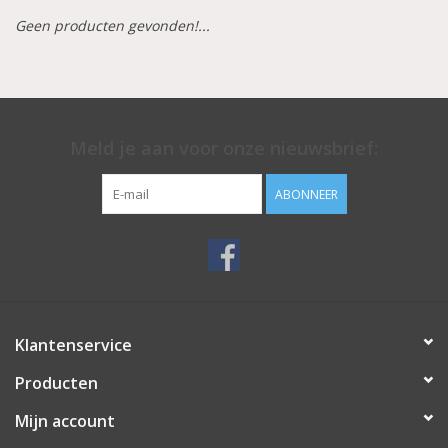
Geen producten gevonden!...
Aluminium koffer/Trolley
Apparatuur
Meld je aan voor onze nieuwsbrief:
Meubilair
ABONNEER
NIEUW! Pedicure producten
Baby/Kinderkamer
Sanita Klompen
Klantenservice
Producten
Mijn account