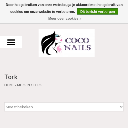
Door het gebruiken van onze website, ga je akkoord met het gebruik van
cookies om onze website te verbeteren.
Dit bericht verbergen
0 Artikelen - €0,00
Meer over cookies »
Home
Uv Gel
Gellak
Tork
Acrylpoeder
HOME
/
MERKEN
/
TORK
Voorbereiding en finish
Werkmateriaal
NailArt Producten