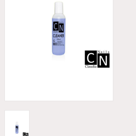
Aluminium koffer/Trolley
Apparatuur
Meubilair
NIEUW! Pedicure producten
Baby/Kinderkamer
Sanita Klompen