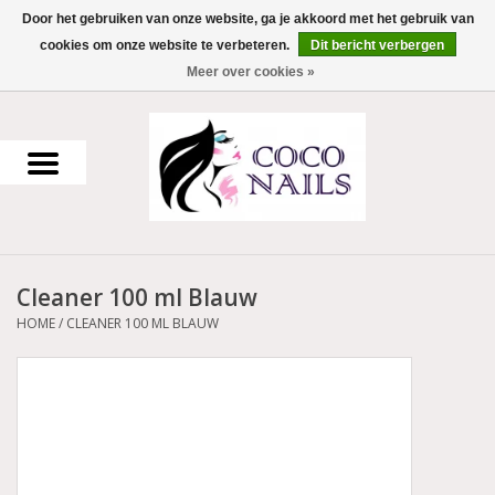
Door het gebruiken van onze website, ga je akkoord met het gebruik van
cookies om onze website te verbeteren.
Dit bericht verbergen
0 Artikelen - €0,00
Meer over cookies »
Home
Uv Gel
Gellak
Cleaner 100 ml Blauw
Acrylpoeder
HOME
/
CLEANER 100 ML BLAUW
Voorbereiding en finish
Werkmateriaal
NailArt Producten