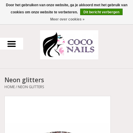
Door het gebruiken van onze website, ga je akkoord met het gebruik van
cookies om onze website te verbeteren.
Dit bericht verbergen
0 Artikelen - €0,00
Meer over cookies »
Home
Uv Gel
Gellak
Neon glitters
Acrylpoeder
HOME
/
NEON GLITTERS
Voorbereiding en finish
Werkmateriaal
NailArt Producten