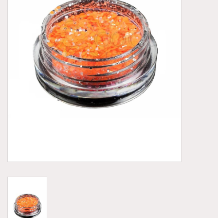
Aluminium koffer/Trolley
Apparatuur
Meubilair
NIEUW! Pedicure producten
Baby/Kinderkamer
Sanita Klompen