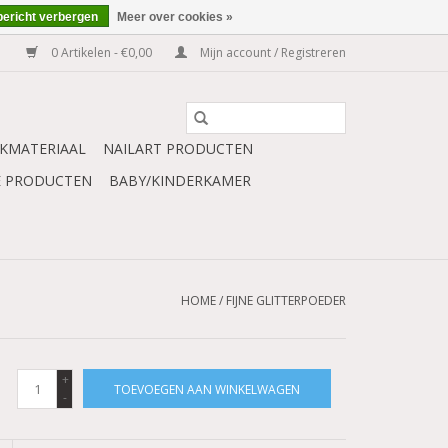
bericht verbergen
Meer over cookies »
0 Artikelen - €0,00
Mijn account / Registreren
KMATERIAAL
NAILART PRODUCTEN
E PRODUCTEN
BABY/KINDERKAMER
HOME
/
FIJNE GLITTERPOEDER
+
TOEVOEGEN AAN WINKELWAGEN
-