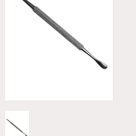
Aluminium koffer/Trolley
Apparatuur
Meubilair
NIEUW! Pedicure producten
Baby/Kinderkamer
Sanita Klompen