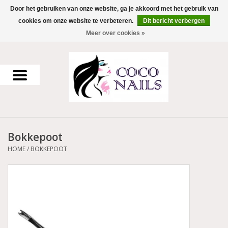
Door het gebruiken van onze website, ga je akkoord met het gebruik van
cookies om onze website te verbeteren.
Dit bericht verbergen
0 Artikelen - €0,00
Meer over cookies »
Home
Uv Gel
Gellak
Bokkepoot
Acrylpoeder
HOME
/
BOKKEPOOT
Voorbereiding en finish
Werkmateriaal
NailArt Producten