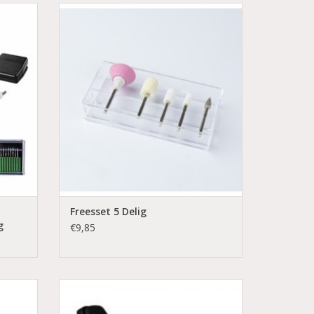
ele +
incl. BTW
en
Met deze 5-delige set heeft u alle
n
mogelijke bitjes om de (kunst)nagels en
teennagels goed te kunnen prepareren,
bewerken en af te werken.
Diverse bitjes om te graveren, smile lijn te
maken, en te schuren.
GEN
Deze bits passen op al onze na
TOEVOEGEN AAN WINKELWAGEN
Freesset 5 Delig
g
€9,85
€479,35 excl. BTW
Behandstoel / Pedicurestoel Zwart
e up