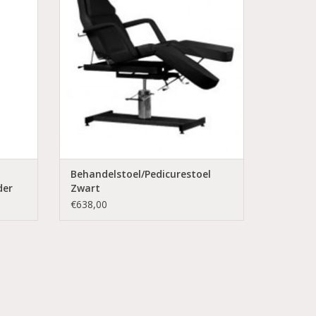
De zitting is bekleed met gemakkelijk
afwasbaar eco-leer.
al 180°
Geschikt voor cosmetica, make-up en
rgrijze
massage of tatto.
Het hoofdkussen en de armsteunen zijn
rantie!
afneembaar.
Het hoofdkussen kunt u weghalen zo
Behandelstoel/Pedicurestoel
der
Zwart
€638,00