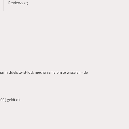
Reviews
(0)
aai middels twist-lock mechanisme om te wisselen - de
0 ) geldt dit.