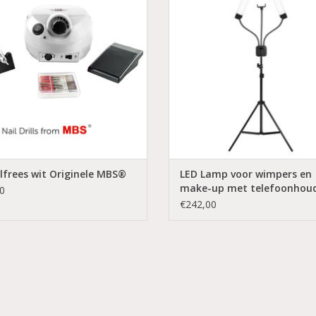
Elektrische nagelvijl
Mega Beauty Shop®
Coconails.nl
Bestel direct
Let op!! De lampen kunnen maxima
Snelle levering
gedraaid worden! Alleen het zilve
deel. Zie foto 2!
Bij verkeerd gebruik vervalt de ga
Bestel Direct!
Snelle levering en lage
frees wit Originele MBS®
LED Lamp voor wimpers en
make-up met telefoonhou
0
€242,00