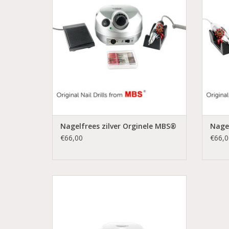
Elektrische nagelvijl
Coconails.nl
Bestel direct
Snelle levering
TOEVOEGEN AAN WINKELWAGEN
Nagelfrees zilver Orginele MBS®
Nagel
€66,00
€66,0
Nagelfrees wit
Groothandel in nagelproducten
Nagelfrees tot 30.000 toeren
Elektrische nagelvijl
Coconails.nl