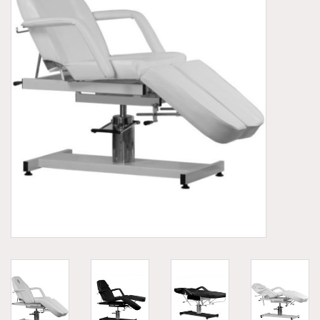
Aluminium koffer/Trolley
Apparatuur
Meubilair
NIEUW! Pedicure producten
Baby/Kinderkamer
Sanita Klompen