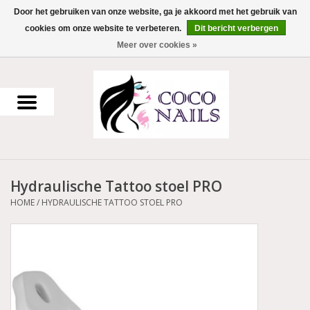
Door het gebruiken van onze website, ga je akkoord met het gebruik van
cookies om onze website te verbeteren.
Dit bericht verbergen
0 Artikelen - €0,00
Meer over cookies »
Home
Uv Gel
Gellak
Hydraulische Tattoo stoel PRO
Acrylpoeder
HOME
/
HYDRAULISCHE TATTOO STOEL PRO
Voorbereiding en finish
Werkmateriaal
NailArt Producten