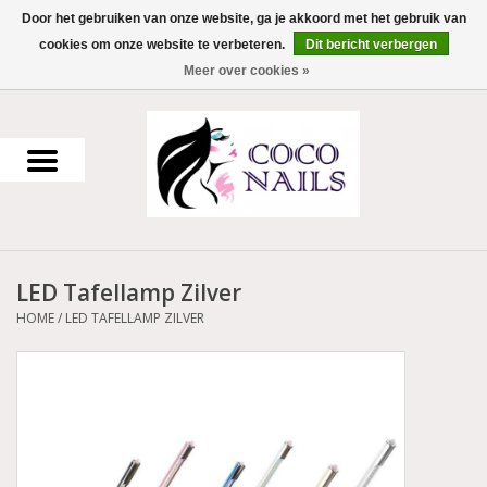
Door het gebruiken van onze website, ga je akkoord met het gebruik van
cookies om onze website te verbeteren.
Dit bericht verbergen
0 Artikelen - €0,00
Meer over cookies »
Home
Uv Gel
Gellak
LED Tafellamp Zilver
Acrylpoeder
HOME
/
LED TAFELLAMP ZILVER
Voorbereiding en finish
Werkmateriaal
NailArt Producten