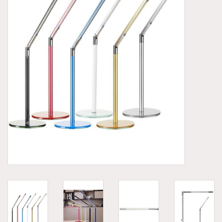
Aluminium koffer/Trolley
Apparatuur
Meubilair
NIEUW! Pedicure producten
Baby/Kinderkamer
Sanita Klompen