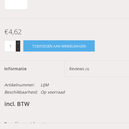
€4,62
+
TOEVOEGEN AAN WINKELWAGEN
-
Informatie
Reviews
(0)
Artikelnummer:
LIJM
Beschikbaarheid:
Op voorraad
incl. BTW
Deze lijm met kwast