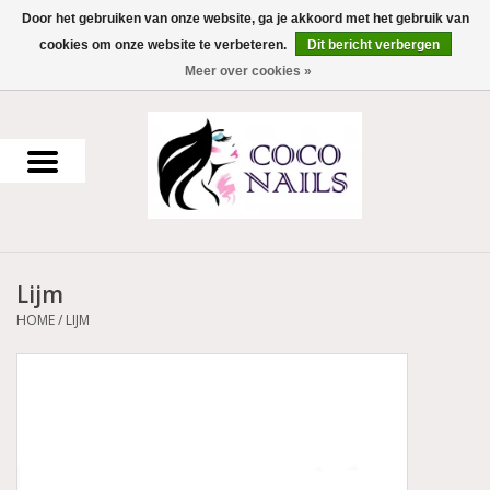
Door het gebruiken van onze website, ga je akkoord met het gebruik van
cookies om onze website te verbeteren.
Dit bericht verbergen
0 Artikelen - €0,00
Meer over cookies »
Home
Uv Gel
Gellak
Lijm
Acrylpoeder
HOME
/
LIJM
Voorbereiding en finish
Werkmateriaal
NailArt Producten