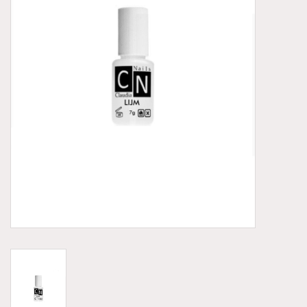
Aluminium koffer/Trolley
Apparatuur
Meubilair
NIEUW! Pedicure producten
Baby/Kinderkamer
Sanita Klompen