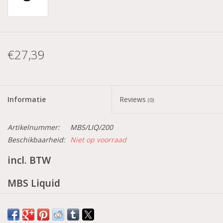
€27,39
Informatie
Reviews
(0)
Artikelnummer:
MBS/LIQ/200
Beschikbaarheid:
Niet op voorraad
incl. BTW
MBS Liquid
Dit is de vloeistof die je mengt met de acryl
poeder, hierdoor ontstaat een chemische