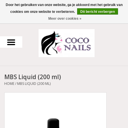
Door het gebruiken van onze website, ga je akkoord met het gebruik van
cookies om onze website te verbeteren.
Dit bericht verbergen
0 Artikelen - €0,00
Meer over cookies »
Home
Uv Gel
Gellak
MBS Liquid (200 ml)
Acrylpoeder
HOME
/
MBS LIQUID (200 ML)
Voorbereiding en finish
Werkmateriaal
NailArt Producten