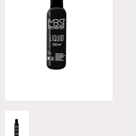
Aluminium koffer/Trolley
Apparatuur
Meubilair
NIEUW! Pedicure producten
Baby/Kinderkamer
Sanita Klompen