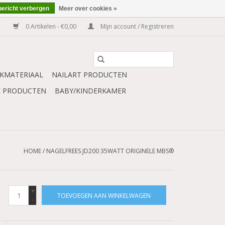
bericht verbergen
Meer over cookies »
0 Artikelen - €0,00
Mijn account / Registreren
KMATERIAAL
NAILART PRODUCTEN
E PRODUCTEN
BABY/KINDERKAMER
HOME
/
NAGELFREES JD200 35WATT ORIGINELE MBS®
+
TOEVOEGEN AAN WINKELWAGEN
-