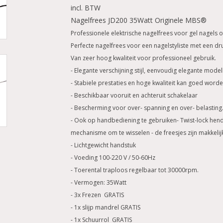
incl. BTW
Nagelfrees JD200 35Watt Originele MBS®
Professionele elektrische nagelfrees voor gel nagels of
Perfecte nagelfrees voor een nagelstyliste met een 
Van zeer hoog kwaliteit voor professioneel gebruik.
- Elegante verschijning stijl, eenvoudig elegante model
- Stabiele prestaties en hoge kwaliteit kan goed word
- Beschikbaar vooruit en achteruit schakelaar
- Bescherming voor over- spanning en over- belasting
- Ook op handbediening te gebruiken- Twist-lock hend
mechanisme om te wisselen - de freesjes zijn makkelijk
- Lichtgewicht handstuk
- Voeding 100-220 V / 50-60Hz
- Toerental traploos regelbaar tot 30000rpm.
- Vermogen: 35Watt
- 3x Frezen GRATIS
- 1x slijp mandrel GRATIS
- 1x Schuurrol GRATIS