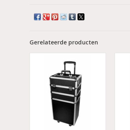
Gerelateerde producten
€88,35 excl. BTW
Aluminium trolley zwart
Zeer grote driedelige trolley op wielen
Zeer 
met een uitschuifbaar handvat. Ideaal
met 
voor schoonheidsspecialisten, stylistes en
voor sc
andere personen die werkzaam zijn in de
andere
cosmetische industrie.
Onze trolleys zijn stevig