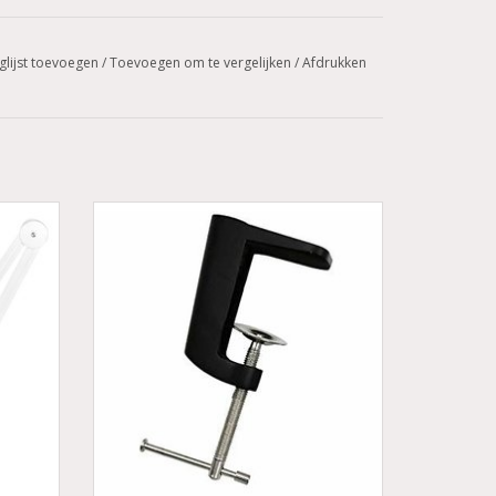
glijst toevoegen
/
Toevoegen om te vergelijken
/
Afdrukken
ATIS!
Tafelklem voor loeplampen - zwart
en
Groothandel in nagelproducten
Coconails.nl
Vergroting lamp
Werklamp, cosmetische lamp
p
Bestel Direct
TOEVOEGEN AAN WINKELWAGEN