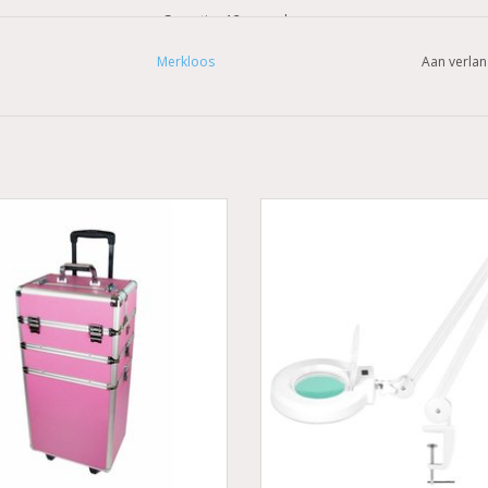
- Garantie : 12 maanden
Merkloos
Aan verlan
Prijzen zijn incl. BTW
€88,35 excl. BTW
LED Loeplamp met tafelklem GR
Aluminium trolley roze
Groothandel in nagelproduct
Loeplamp met tafelklem
grote driedelige trolley op wielen
Coconails.nl
een uitschuifbaar handvat. Ideaal
Vergroting lamp
hoonheidsspecialisten, stylistes en
Werklamp, cosmetische lam
 personen die werkzaam zijn in de
Bestel Direct
cosmetische industrie.
Onze trolleys zijn stevig en g