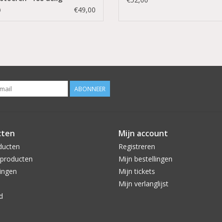
rische Vijl/Beautylushh
€49,00
0
ABONNEER
cten
Mijn account
ducten
Registreren
producten
Mijn bestellingen
ingen
Mijn tickets
Mijn verlanglijst
d