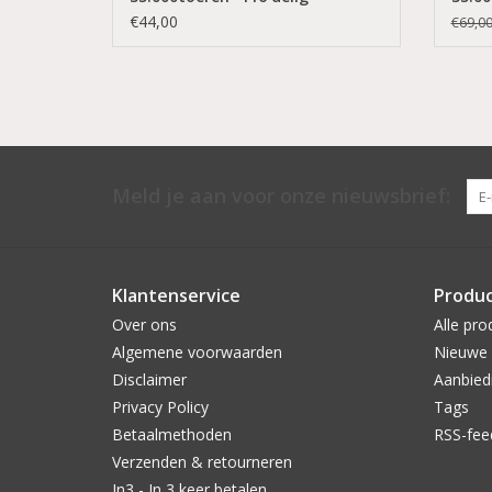
Elektrische Vijl/Beautylushh
Elekt
€44,00
€69,0
Meld je aan voor onze nieuwsbrief:
Klantenservice
Produ
Over ons
Alle pro
Algemene voorwaarden
Nieuwe 
Disclaimer
Aanbied
Privacy Policy
Tags
Betaalmethoden
RSS-fee
Verzenden & retourneren
In3 - In 3 keer betalen