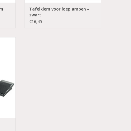
em
Tafelklem voor loeplampen -
zwart
€16,45
en
n