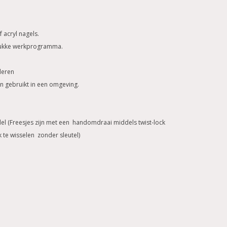
 acryl nagels.
drukke werkprogramma.
leren
en gebruikt in een omgeving.
.
el (Freesjes zijn met een handomdraai middels twist-lock
 te wisselen zonder sleutel)