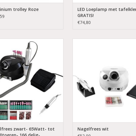
nium trolley Roze
LED Loeplamp met tafelkl
GRATIS!
59
€74,80
Nagelfrees zwart- 65Watt- tot
Nagelfrees wit
0toeren- 166 delig-Elektrische Vijl
Groothandel in nagelproduct
roothandel in nagelproducten
Nagelfrees tot 30.000 toere
Nagelfrees tot 30.000 toeren
Elektrische nagelvijl
Elektrische nagelvijl
Coconails.nl
Coconails.nl
Bestel direct
Bestel direct
Snelle levering
Snelle levering
frees zwart- 65Watt- tot
Nagelfrees wit
0toeren- 166 delig-
€52,00