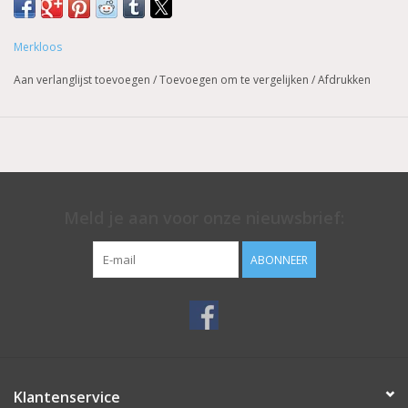
Europese vorm.
Merkloos
Voor professioneel gebruik.
Aan verlanglijst toevoegen
/
Toevoegen om te vergelijken
/
Afdrukken
Dit navulzakje is van hoge kwaliteit en komt direct van de
fabrikant.
Prijzen zijn incl. BTW
Meld je aan voor onze nieuwsbrief:
ABONNEER
Klantenservice