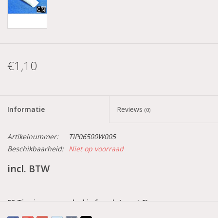
€1,10
Informatie
Reviews
(0)
Artikelnummer:
TIP06500W005
Beschikbaarheid:
Niet op voorraad
incl. BTW
50 Tips in een navulzakje french (maat 5)