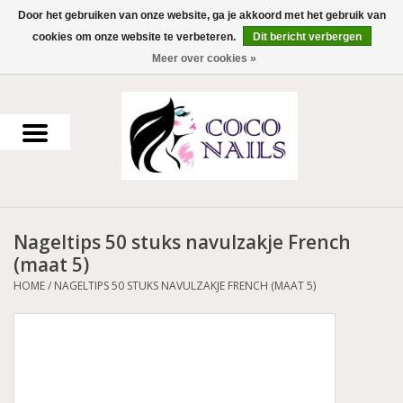
Door het gebruiken van onze website, ga je akkoord met het gebruik van
cookies om onze website te verbeteren.
Dit bericht verbergen
0 Artikelen - €0,00
Meer over cookies »
Home
Uv Gel
Gellak
Nageltips 50 stuks navulzakje French
Acrylpoeder
(maat 5)
HOME
/
NAGELTIPS 50 STUKS NAVULZAKJE FRENCH (MAAT 5)
Voorbereiding en finish
Werkmateriaal
NailArt Producten