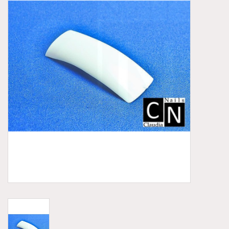
Aluminium koffer/Trolley
Apparatuur
Meubilair
NIEUW! Pedicure producten
Baby/Kinderkamer
Sanita Klompen