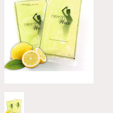
Aluminium koffer/Trolley
Apparatuur
Meubilair
NIEUW! Pedicure producten
Baby/Kinderkamer
Sanita Klompen