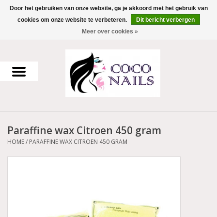
Door het gebruiken van onze website, ga je akkoord met het gebruik van
cookies om onze website te verbeteren.
Dit bericht verbergen
0 Artikelen - €0,00
Meer over cookies »
Home
Uv Gel
Gellak
Paraffine wax Citroen 450 gram
Acrylpoeder
HOME
/
PARAFFINE WAX CITROEN 450 GRAM
Voorbereiding en finish
Werkmateriaal
NailArt Producten