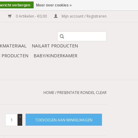
bericht verbergen
Meer over cookies »
0 Artikelen - €0,00
Mijn account / Registreren
KMATERIAAL
NAILART PRODUCTEN
E PRODUCTEN
BABY/KINDERKAMER
HOME
/
PRESENTATIE RONDEL CLEAR
+
TOEVOEGEN AAN WINKELWAGEN
-