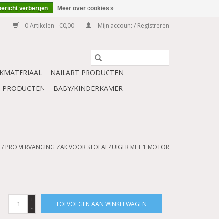
bericht verbergen
Meer over cookies »
0 Artikelen - €0,00
Mijn account / Registreren
KMATERIAAL
NAILART PRODUCTEN
E PRODUCTEN
BABY/KINDERKAMER
E
/
PRO VERVANGING ZAK VOOR STOFAFZUIGER MET 1 MOTOR
+
TOEVOEGEN AAN WINKELWAGEN
-