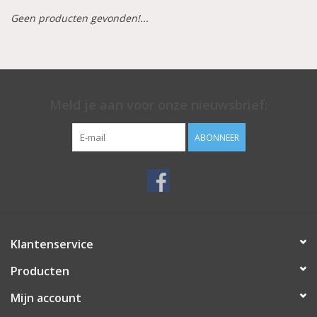
Geen producten gevonden!...
Aluminium koffer/Trolley
Apparatuur
Meld je aan voor onze nieuwsbrief:
Meubilair
ABONNEER
NIEUW! Pedicure producten
Baby/Kinderkamer
Sanita Klompen
Klantenservice
Producten
Mijn account