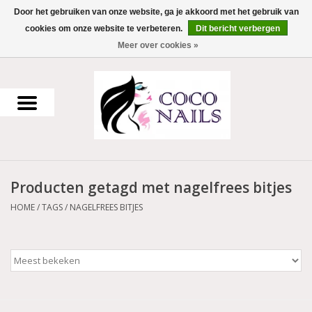
Door het gebruiken van onze website, ga je akkoord met het gebruik van
cookies om onze website te verbeteren.
Dit bericht verbergen
0 Artikelen - €0,00
Meer over cookies »
Home
Uv Gel
Gellak
Producten getagd met nagelfrees bitjes
Acrylpoeder
HOME
/
TAGS
/
NAGELFREES BITJES
Voorbereiding en finish
Werkmateriaal
NailArt Producten