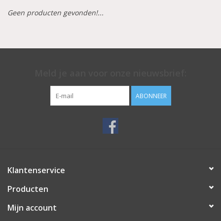
Geen producten gevonden!...
Aluminium koffer/Trolley
Apparatuur
Meld je aan voor onze nieuwsbrief:
Meubilair
ABONNEER
NIEUW! Pedicure producten
Baby/Kinderkamer
Sanita Klompen
Klantenservice
Producten
Mijn account