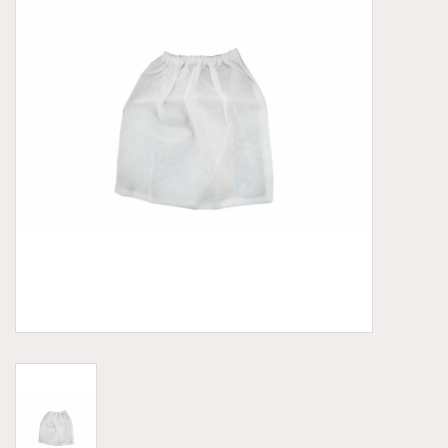
Aluminium koffer/Trolley
Apparatuur
Meubilair
NIEUW! Pedicure producten
Baby/Kinderkamer
Sanita Klompen