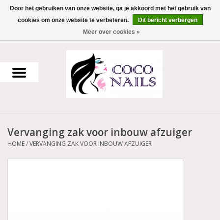
Door het gebruiken van onze website, ga je akkoord met het gebruik van
cookies om onze website te verbeteren.
Dit bericht verbergen
0 Artikelen - €0,00
Meer over cookies »
Home
Uv Gel
Gellak
Vervanging zak voor inbouw afzuiger
Acrylpoeder
HOME
/
VERVANGING ZAK VOOR INBOUW AFZUIGER
Voorbereiding en finish
Werkmateriaal
NailArt Producten