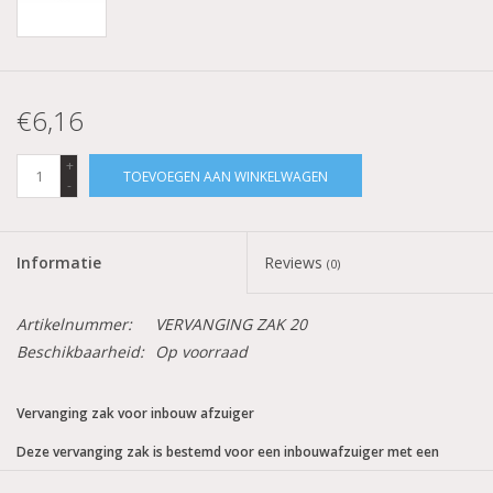
€6,16
+
TOEVOEGEN AAN WINKELWAGEN
-
Informatie
Reviews
(0)
Artikelnummer:
VERVANGING ZAK 20
Beschikbaarheid:
Op voorraad
Vervanging zak voor inbouw afzuiger
Deze vervanging zak is bestemd voor een inbouwafzuiger met een
diameter van 11,5 cm. De zakken zijn bijvoorbeeld voor onze inbouw