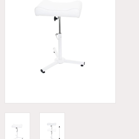
Aluminium koffer/Trolley
Apparatuur
Meubilair
NIEUW! Pedicure producten
Baby/Kinderkamer
Sanita Klompen