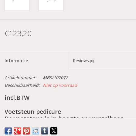
€123,20
Informatie
Reviews
(0)
Artikelnummer:
MBS/107072
Beschikbaarheid:
Niet op voorraad
incl.BTW
Voetsteun pedicure
De voetsteun is in hoogte en verstelbaar.
Tevens is de hoek van de voetsteun aan te
passen naar wens. Hierdoor is de