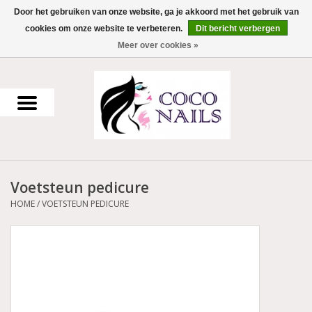
Door het gebruiken van onze website, ga je akkoord met het gebruik van
cookies om onze website te verbeteren.
Dit bericht verbergen
0 Artikelen - €0,00
Meer over cookies »
Home
Uv Gel
Gellak
Voetsteun pedicure
Acrylpoeder
HOME
/
VOETSTEUN PEDICURE
Voorbereiding en finish
Werkmateriaal
NailArt Producten