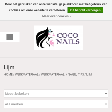
Door het gebruiken van onze website, ga je akkoord met het gebruik van
cookies om onze website te verbeteren.
Dit bericht verbergen
0 Artikelen - €0,00
Meer over cookies »
Home
Uv Gel
Gellak
Lijm
Acrylpoeder
HOME
/
WERKMATERIAAL
/
WERKMATERIAAL.
/
NAGEL TIPS
/
LIJM
Voorbereiding en finish
Werkmateriaal
NailArt Producten