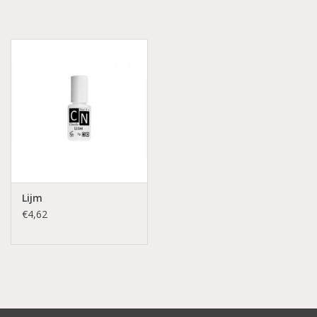
Aluminium koffer/Trolley
Apparatuur
Meubilair
NIEUW! Pedicure producten
Baby/Kinderkamer
Lijm
€4,62
Sanita Klompen